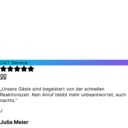
„
Helena hat unsere Rezeption massiv entlastet.
Zimmeranrufe werden sofort bearbeitet und an d
Abteilung weitergeleitet.
“
M
Michael Schmidt
Hotel Residenz, Berlin
24/7 Service
„
Unsere Gäste sind begeistert von der schnellen
Reaktionszeit. Kein Anruf bleibt mehr unbeantwortet, auch
nachts.
“
J
Julia Meier