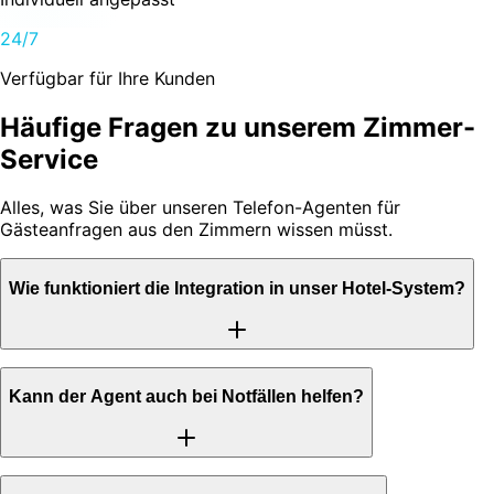
24/7
Verfügbar für Ihre Kunden
Häufige
Fragen
zu unserem Zimmer-
Service
Alles, was Sie über unseren Telefon-Agenten für
Gästeanfragen aus den Zimmern wissen müsst.
Wie funktioniert die Integration in unser Hotel-System?
Unser Agent wird nahtlos in Ihr bestehendes
Kann der Agent auch bei Notfällen helfen?
Hotelmanagement-System integriert. Alle Gästeanfragen,
Reparaturen und Zimmerservice-Anfragen werden
automatisch an die richtige Abteilung weitergeleitet. Wir
unterstützen alle gängigen Systeme wie Opera, Fidelio,
Ja, unser Agent ist darauf trainiert, Notfälle zu erkennen
Protel und viele mehr. Die Integration erfolgt über sichere