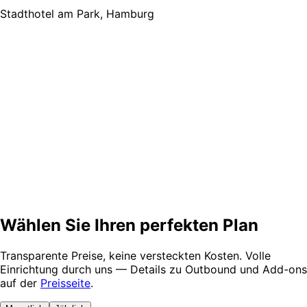
Stadthotel am Park, Hamburg
„
Die strukturierte Erfassung aller Gästeanliegen
Abläufe deutlich verbessert. Nichts geht mehr v
A
Andreas Weber
Business Hotel Central, Frankfurt
Wählen Sie Ihren
perfekten Plan
Transparente Preise, keine versteckten Kosten. Volle
Einrichtung durch uns — Details zu Outbound und Add-ons
auf der
Preisseite
.