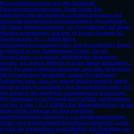
Nutzungsbedingungen und den Facebook- 
Datenschutzbestimmungen. Diese finden Sie 
unter:
https://de-de.facebook.com/about/privacy/
 und 
https://de-de.facebook.com/legal/terms/.
 ProvenExpert 
Wir haben Bewertungssiegel von ProvenExpert auf dieser 
Website eingebunden. Anbieter ist Expert Systems AG, 
Quedlinburger Str. 1, 10589 Berlin, 
https://www.provenexpert.com.
 Das ProvenExpert-Siegel 
ermöglicht es uns, Kundenbewertungen, die bei 
ProvenExpert zu unserem Unternehmen abgegeben 
wurden, auf unserer Website in einem Siegel darzustellen. 
Wenn Sie unsere Website besuchen, wird eine Verbindung 
mit ProvenExpert hergestellt, sodass ProvenExpert 
feststellen kann, dass Sie unsere Website besucht haben. 
Ferner erfasst ProvenExpert Ihre Spracheinstellungen, um 
das Siegel in der gewählten Landessprache anzuzeigen. 
Die Verwendung von ProvenExpert erfolgt auf Grundlage 
von Art. 6 Abs. 1 lit. f DSGVO. Der Websitebetreiber hat ein 
berechtigtes Interesse an einer möglichst 
nachvollziehbaren Darstellung von Kundenbewertungen. 
Sofern eine entsprechende Einwilligung abgefragt wurde, 
erfolgt die Verarbeitung ausschließlich auf Grundlage von 