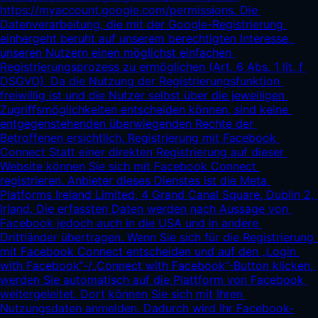
https://myaccount.google.com/permissions.
 Die 
Datenverarbeitung, die mit der Google-Registrierung 
einhergeht beruht auf unserem berechtigten Interesse, 
unseren Nutzern einen möglichst einfachen 
Registrierungsprozess zu ermöglichen (Art. 6 Abs. 1 lit. f 
DSGVO). Da die Nutzung der Registrierungsfunktion 
freiwillig ist und die Nutzer selbst über die jeweiligen 
Zugriffsmöglichkeiten entscheiden können, sind keine 
entgegenstehenden überwiegenden Rechte der 
Betroffenen ersichtlich. Registrierung mit Facebook 
Connect Statt einer direkten Registrierung auf dieser 
Website können Sie sich mit Facebook Connect 
registrieren. Anbieter dieses Dienstes ist die Meta 
Platforms Ireland Limited, 4 Grand Canal Square, Dublin 2, 
Irland. Die erfassten Daten werden nach Aussage von 
Facebook jedoch auch in die USA und in andere 
Drittländer übertragen. Wenn Sie sich für die Registrierung 
mit Facebook Connect entscheiden und auf den „Login 
with Facebook”-/„Connect with Facebook”-Button klicken, 
werden Sie automatisch auf die Plattform von Facebook 
weitergeleitet. Dort können Sie sich mit Ihren 
Nutzungsdaten anmelden. Dadurch wird Ihr Facebook-