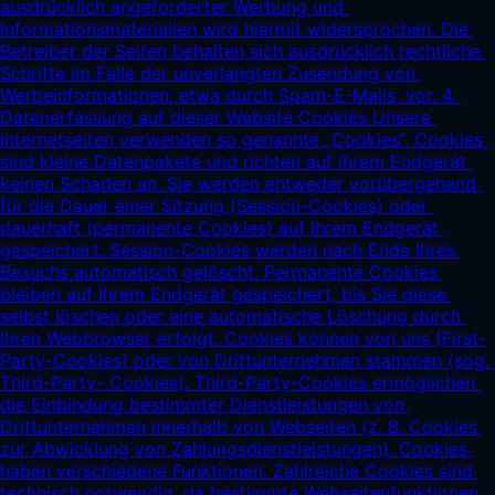
ausdrücklich angeforderter Werbung und 
Informationsmaterialien wird hiermit widersprochen. Die 
Betreiber der Seiten behalten sich ausdrücklich rechtliche 
Schritte im Falle der unverlangten Zusendung von 
Werbeinformationen, etwa durch Spam-E-Mails, vor. 4. 
Datenerfassung auf dieser Website Cookies Unsere 
Internetseiten verwenden so genannte „Cookies“. Cookies 
sind kleine Datenpakete und richten auf Ihrem Endgerät 
keinen Schaden an. Sie werden entweder vorübergehend 
für die Dauer einer Sitzung (Session-Cookies) oder 
dauerhaft (permanente Cookies) auf Ihrem Endgerät 
gespeichert. Session-Cookies werden nach Ende Ihres 
Besuchs automatisch gelöscht. Permanente Cookies 
bleiben auf Ihrem Endgerät gespeichert, bis Sie diese 
selbst löschen oder eine automatische Löschung durch 
Ihren Webbrowser erfolgt. Cookies können von uns (First-
Party-Cookies) oder von Drittunternehmen stammen (sog. 
Third-Party- Cookies). Third-Party-Cookies ermöglichen 
die Einbindung bestimmter Dienstleistungen von 
Drittunternehmen innerhalb von Webseiten (z. B. Cookies 
zur Abwicklung von Zahlungsdienstleistungen). Cookies 
haben verschiedene Funktionen. Zahlreiche Cookies sind 
technisch notwendig, da bestimmte Webseitenfunktionen 