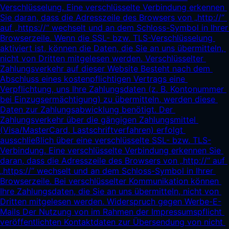
http://“
auf „
https://“
 wechselt und an dem Schloss-Symbol in Ihrer 
Browserzeile. Wenn die SSL- bzw. TLS-Verschlüsselung 
aktiviert ist, können die Daten, die Sie an uns übermitteln, 
nicht von Dritten mitgelesen werden. Verschlüsselter 
Zahlungsverkehr auf dieser Website Besteht nach dem 
Abschluss eines kostenpflichtigen Vertrags eine 
Verpflichtung, uns Ihre Zahlungsdaten (z. B. Kontonummer 
bei Einzugsermächtigung) zu übermitteln, werden diese 
Daten zur Zahlungsabwicklung benötigt. Der 
Zahlungsverkehr über die gängigen Zahlungsmittel 
(Visa/MasterCard, Lastschriftverfahren) erfolgt 
ausschließlich über eine verschlüsselte SSL- bzw. TLS-
Verbindung. Eine verschlüsselte Verbindung erkennen Sie 
daran, dass die Adresszeile des Browsers von „
http://“
 auf 
„
https://“
 wechselt und an dem Schloss-Symbol in Ihrer 
Browserzeile. Bei verschlüsselter Kommunikation können 
Ihre Zahlungsdaten, die Sie an uns übermitteln, nicht von 
Dritten mitgelesen werden. Widerspruch gegen Werbe-E-
Mails Der Nutzung von im Rahmen der Impressumspflicht 
veröffentlichten Kontaktdaten zur Übersendung von nicht 