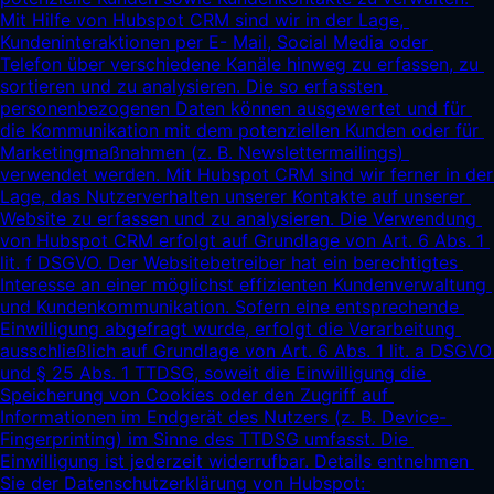
Mit Hilfe von Hubspot CRM sind wir in der Lage, 
Kundeninteraktionen per E- Mail, Social Media oder 
Telefon über verschiedene Kanäle hinweg zu erfassen, zu 
sortieren und zu analysieren. Die so erfassten 
personenbezogenen Daten können ausgewertet und für 
die Kommunikation mit dem potenziellen Kunden oder für 
Marketingmaßnahmen (z. B. Newslettermailings) 
verwendet werden. Mit Hubspot CRM sind wir ferner in der 
Lage, das Nutzerverhalten unserer Kontakte auf unserer 
Website zu erfassen und zu analysieren. Die Verwendung 
von Hubspot CRM erfolgt auf Grundlage von Art. 6 Abs. 1 
lit. f DSGVO. Der Websitebetreiber hat ein berechtigtes 
Interesse an einer möglichst effizienten Kundenverwaltung 
und Kundenkommunikation. Sofern eine entsprechende 
Einwilligung abgefragt wurde, erfolgt die Verarbeitung 
ausschließlich auf Grundlage von Art. 6 Abs. 1 lit. a DSGVO 
und § 25 Abs. 1 TTDSG, soweit die Einwilligung die 
Speicherung von Cookies oder den Zugriff auf 
Informationen im Endgerät des Nutzers (z. B. Device- 
Fingerprinting) im Sinne des TTDSG umfasst. Die 
Einwilligung ist jederzeit widerrufbar. Details entnehmen 
Sie der Datenschutzerklärung von Hubspot: 