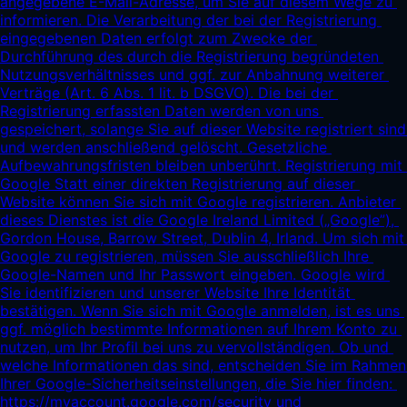
angegebene E-Mail-Adresse, um Sie auf diesem Wege zu 
informieren. Die Verarbeitung der bei der Registrierung 
eingegebenen Daten erfolgt zum Zwecke der 
Durchführung des durch die Registrierung begründeten 
Nutzungsverhältnisses und ggf. zur Anbahnung weiterer 
Verträge (Art. 6 Abs. 1 lit. b DSGVO). Die bei der 
Registrierung erfassten Daten werden von uns 
gespeichert, solange Sie auf dieser Website registriert sind 
und werden anschließend gelöscht. Gesetzliche 
Aufbewahrungsfristen bleiben unberührt. Registrierung mit 
Google Statt einer direkten Registrierung auf dieser 
Website können Sie sich mit Google registrieren. Anbieter 
dieses Dienstes ist die Google Ireland Limited („Google”), 
Gordon House, Barrow Street, Dublin 4, Irland. Um sich mit 
Google zu registrieren, müssen Sie ausschließlich Ihre 
Google-Namen und Ihr Passwort eingeben. Google wird 
Sie identifizieren und unserer Website Ihre Identität 
bestätigen. Wenn Sie sich mit Google anmelden, ist es uns 
ggf. möglich bestimmte Informationen auf Ihrem Konto zu 
nutzen, um Ihr Profil bei uns zu vervollständigen. Ob und 
welche Informationen das sind, entscheiden Sie im Rahmen 
Ihrer Google-Sicherheitseinstellungen, die Sie hier finden: 
https://myaccount.google.com/security
 und 