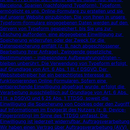
Barcelona, Spanien (nachfolgend Typeform). Typeform 
ermöglicht es uns, Online-Formulare zu erstellen und sie 
auf unserer Website einzubinden. Die von Ihnen in unsere 
Typeform-Formulare eingegebenen Daten werden auf den 
Servern von Typeform gespeichert, bis Sie uns zur 
Löschung auffordern, eine abgegebene Einwilligung zur 
Speicherung widerrufen oder der Zweck für die 
Datenspeicherung entfällt (z. B. nach abgeschlossener 
Bearbeitung Ihrer Anfrage). Zwingende gesetzliche 
Bestimmungen – insbesondere Aufbewahrungsfristen – 
bleiben unberührt. Die Verwendung von Typeform erfolgt 
auf Grundlage von Art. 6 Abs. 1 lit. f DSGVO. Der 
Websitebetreiber hat ein berechtigtes Interesse an 
funktionierenden Online-Formularen. Sofern eine 
entsprechende Einwilligung abgefragt wurde, erfolgt die 
Verarbeitung ausschließlich auf Grundlage von Art. 6 Abs. 
1 lit. a DSGVO und § 25 Abs. 1 TTDSG, soweit die 
Einwilligung die Speicherung von Cookies oder den Zugriff 
auf Informationen im Endgerät des Nutzers (z. B. Device-
Fingerprinting) im Sinne des TTDSG umfasst. Die 
Einwilligung ist jederzeit widerrufbar. Auftragsverarbeitung 
Wir haben einen Vertrag über Auftragsverarbeitung (AVV) 