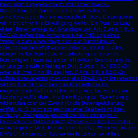
Ihnen dort angegebenen Kontaktdaten zwecks 
Bearbeitung der Anfrage und für den Fall von 
Anschlussfragen bei uns gespeichert. Diese Daten geben 
wir nicht ohne Ihre Einwilligung weiter. Die Verarbeitung 
dieser Daten erfolgt auf Grundlage von Art. 6 Abs. 1 lit. b 
DSGVO, sofern Ihre Anfrage mit der Erfüllung eines 
Vertrags zusammenhängt oder zur Durchführung 
vorvertraglicher Maßnahmen erforderlich ist. In allen 
übrigen Fällen beruht die Verarbeitung auf unserem 
berechtigten Interesse an der effektiven Bearbeitung der 
an uns gerichteten Anfragen (Art. 6 Abs. 1 lit. f DSGVO) 
oder auf Ihrer Einwilligung (Art. 6 Abs. 1 lit. a DSGVO) 
sofern diese abgefragt wurde; die Einwilligung ist jederzeit 
widerrufbar. Die von Ihnen im Kontaktformular 
eingegebenen Daten verbleiben bei uns, bis Sie uns zur 
Löschung auffordern, Ihre Einwilligung zur Speicherung 
widerrufen oder der Zweck für die Datenspeicherung 
entfällt (z. B. nach abgeschlossener Bearbeitung Ihrer 
Anfrage). Zwingende gesetzliche Bestimmungen – 
insbesondere Aufbewahrungsfristen – bleiben unberührt. 
Anfrage per E-Mail, Telefon oder Telefax Wenn Sie uns per 
E-Mail, Telefon oder Telefax kontaktieren, wird Ihre 