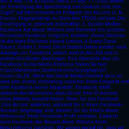
Art. 6 Abs. 1 lit. a DSGVO und § 25 Abs. 1 TTDSG, soweit 
die Einwilligung die Speicherung von Cookies oder den 
Zugriff auf Informationen im Endgerät des Nutzers (z. B. 
Device- Fingerprinting) im Sinne des TTDSG umfasst. Die 
Einwilligung ist jederzeit widerrufbar. 5. Soziale Medien 
Facebook Auf dieser Website sind Elemente des sozialen 
Netzwerks Facebook integriert. Anbieter dieses Dienstes 
ist die Meta Platforms Ireland Limited, 4 Grand Canal 
Square, Dublin 2, Irland. Die erfassten Daten werden nach 
Aussage von Facebook jedoch auch in die USA und in 
andere Drittländer übertragen. Eine Übersicht über die 
Facebook Social-Media-Elemente finden Sie hier: 
https://developers.facebook.com/docs/plugins/?
locale=de_DE.
 Wenn das Social-Media-Element aktiv ist, 
wird eine direkte Verbindung zwischen Ihrem Endgerät und 
dem Facebook-Server hergestellt. Facebook erhält 
dadurch die Information, dass Sie mit Ihrer IP-Adresse 
diese Website besucht haben. Wenn Sie den Facebook 
„Like-Button“ anklicken, während Sie in Ihrem Facebook- 
Account eingeloggt sind, können Sie die Inhalte dieser 
Website auf Ihrem Facebook-Profil verlinken. Dadurch 
kann Facebook den Besuch dieser Website Ihrem 
Benutzerkonto zuordnen. Wir weisen darauf hin, dass wir 