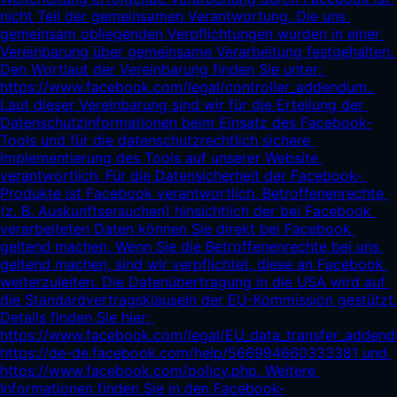
nicht Teil der gemeinsamen Verantwortung. Die uns 
gemeinsam obliegenden Verpflichtungen wurden in einer 
Vereinbarung über gemeinsame Verarbeitung festgehalten. 
Den Wortlaut der Vereinbarung finden Sie unter: 
https://www.facebook.com/legal/controller_addendum.
Laut dieser Vereinbarung sind wir für die Erteilung der 
Datenschutzinformationen beim Einsatz des Facebook-
Tools und für die datenschutzrechtlich sichere 
Implementierung des Tools auf unserer Website 
verantwortlich. Für die Datensicherheit der Facebook- 
Produkte ist Facebook verantwortlich. Betroffenenrechte 
(z. B. Auskunftsersuchen) hinsichtlich der bei Facebook 
verarbeiteten Daten können Sie direkt bei Facebook 
geltend machen. Wenn Sie die Betroffenenrechte bei uns 
geltend machen, sind wir verpflichtet, diese an Facebook 
weiterzuleiten. Die Datenübertragung in die USA wird auf 
die Standardvertragsklauseln der EU-Kommission gestützt. 
Details finden Sie hier: 
https://www.facebook.com/legal/EU_data_transfer_adden
https://de-de.facebook.com/help/566994660333381
 und 
https://www.facebook.com/policy.php.
 Weitere 
Informationen finden Sie in den Facebook-