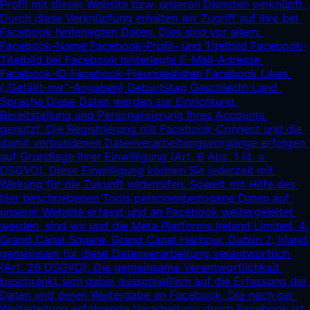
Profil mit dieser Website bzw. unseren Diensten verknüpft. 
Durch diese Verknüpfung erhalten wir Zugriff auf Ihre bei 
Facebook hinterlegten Daten. Dies sind vor allem: 
Facebook-Name Facebook-Profil- und Titelbild Facebook-
Titelbild bei Facebook hinterlegte E-Mail-Adresse 
Facebook-ID Facebook-Freundeslisten Facebook Likes 
(„Gefällt-mir“-Angaben) Geburtstag Geschlecht Land 
Sprache Diese Daten werden zur Einrichtung, 
Bereitstellung und Personalisierung Ihres Accounts 
genutzt. Die Registrierung mit Facebook-Connect und die 
damit verbundenen Datenverarbeitungsvorgänge erfolgen 
auf Grundlage Ihrer Einwilligung (Art. 6 Abs. 1 lit. a 
DSGVO). Diese Einwilligung können Sie jederzeit mit 
Wirkung für die Zukunft widerrufen. Soweit mit Hilfe des 
hier beschriebenen Tools personenbezogene Daten auf 
unserer Website erfasst und an Facebook weitergeleitet 
werden, sind wir und die Meta Platforms Ireland Limited, 4 
Grand Canal Square, Grand Canal Harbour, Dublin 2, Irland 
gemeinsam für diese Datenverarbeitung verantwortlich 
(Art. 26 DSGVO). Die gemeinsame Verantwortlichkeit 
beschränkt sich dabei ausschließlich auf die Erfassung der 
Daten und deren Weitergabe an Facebook. Die nach der 
Weiterleitung erfolgende Verarbeitung durch Facebook ist 