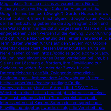
Möglichkeit, Termine mit uns zu vereinbaren. Für die 
Planung nutzen wir Google Calendar. Anbieter ist die 
Google Ireland Limited („Google“), Gordon House, Barrow 
Street, Dublin 4, Irland (nachfolgend „Google“). Zum Zweck 
der Terminbuchung geben Sie die abgefragten Daten und 
den Wunschtermin in die dafür vorgesehene Maske ein. Die 
eingegebenen Daten werden für die Planung, Durchführung 
und ggf. für die Nachbereitung des Termins verwendet. Die 
Termindaten werden für uns auf den Servern von Google 
Calendar gespeichert, dessen Datenschutzerklärung Sie 
hier einsehen können: 
https://policies.google.com/privacy.
Die von Ihnen eingegebenen Daten verbleiben bei uns, bis 
Sie uns zur Löschung auffordern, Ihre Einwilligung zur 
Speicherung widerrufen oder der Zweck für die 
Datenspeicherung entfällt. Zwingende gesetzliche 
Bestimmungen – insbesondere Aufbewahrungsfristen – 
bleiben unberührt. Rechtsgrundlage für die 
Datenverarbeitung ist Art. 6 Abs. 1 lit. f DSGVO. Der 
Websitebetreiber hat ein berechtigtes Interesse an einer 
möglichst unkomplizierten Terminvereinbarung mit 
Interessenten und Kunden. Sofern eine entsprechende 
Einwilligung abgefragt wurde, erfolgt die Verarbeitung 