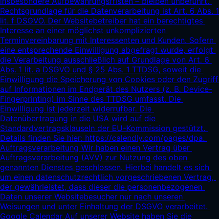
insbesondere Aufbewahrungsfristen – bleiben unberührt. 
Rechtsgrundlage für die Datenverarbeitung ist Art. 6 Abs. 1 
lit. f DSGVO. Der Websitebetreiber hat ein berechtigtes 
Interesse an einer möglichst unkomplizierten 
Terminvereinbarung mit Interessenten und Kunden. Sofern 
eine entsprechende Einwilligung abgefragt wurde, erfolgt 
die Verarbeitung ausschließlich auf Grundlage von Art. 6 
Abs. 1 lit. a DSGVO und § 25 Abs. 1 TTDSG, soweit die 
Einwilligung die Speicherung von Cookies oder den Zugriff 
auf Informationen im Endgerät des Nutzers (z. B. Device-
Fingerprinting) im Sinne des TTDSG umfasst. Die 
Einwilligung ist jederzeit widerrufbar. Die 
Datenübertragung in die USA wird auf die 
Standardvertragsklauseln der EU-Kommission gestützt. 
Details finden Sie hier: 
https://calendly.com/pages/dpa.
Auftragsverarbeitung Wir haben einen Vertrag über 
Auftragsverarbeitung (AVV) zur Nutzung des oben 
genannten Dienstes geschlossen. Hierbei handelt es sich 
um einen datenschutzrechtlich vorgeschriebenen Vertrag, 
der gewährleistet, dass dieser die personenbezogenen 
Daten unserer Websitebesucher nur nach unseren 
Weisungen und unter Einhaltung der DSGVO verarbeitet. 
Google Calendar Auf unserer Website haben Sie die 