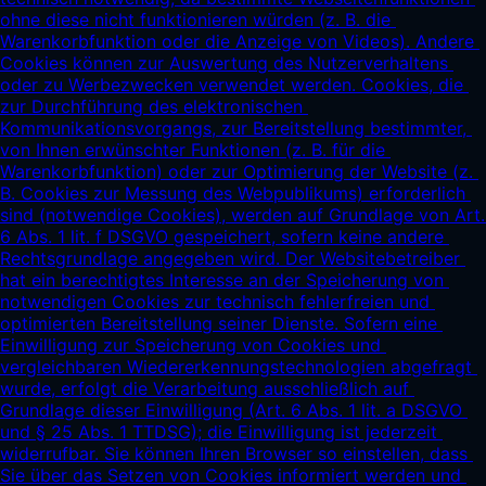
ohne diese nicht funktionieren würden (z. B. die 
Warenkorbfunktion oder die Anzeige von Videos). Andere 
Cookies können zur Auswertung des Nutzerverhaltens 
oder zu Werbezwecken verwendet werden. Cookies, die 
zur Durchführung des elektronischen 
Kommunikationsvorgangs, zur Bereitstellung bestimmter, 
von Ihnen erwünschter Funktionen (z. B. für die 
Warenkorbfunktion) oder zur Optimierung der Website (z. 
B. Cookies zur Messung des Webpublikums) erforderlich 
sind (notwendige Cookies), werden auf Grundlage von Art. 
6 Abs. 1 lit. f DSGVO gespeichert, sofern keine andere 
Rechtsgrundlage angegeben wird. Der Websitebetreiber 
hat ein berechtigtes Interesse an der Speicherung von 
notwendigen Cookies zur technisch fehlerfreien und 
optimierten Bereitstellung seiner Dienste. Sofern eine 
Einwilligung zur Speicherung von Cookies und 
vergleichbaren Wiedererkennungstechnologien abgefragt 
wurde, erfolgt die Verarbeitung ausschließlich auf 
Grundlage dieser Einwilligung (Art. 6 Abs. 1 lit. a DSGVO 
und § 25 Abs. 1 TTDSG); die Einwilligung ist jederzeit 
widerrufbar. Sie können Ihren Browser so einstellen, dass 
Sie über das Setzen von Cookies informiert werden und 