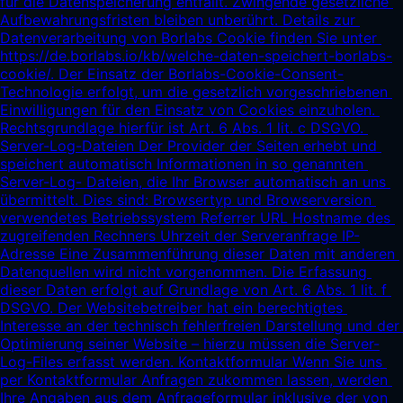
für die Datenspeicherung entfällt. Zwingende gesetzliche 
Aufbewahrungsfristen bleiben unberührt. Details zur 
Datenverarbeitung von Borlabs Cookie finden Sie unter 
https://de.borlabs.io/kb/welche-daten-speichert-borlabs-
cookie/.
 Der Einsatz der Borlabs-Cookie-Consent-
Technologie erfolgt, um die gesetzlich vorgeschriebenen 
Einwilligungen für den Einsatz von Cookies einzuholen. 
Rechtsgrundlage hierfür ist Art. 6 Abs. 1 lit. c DSGVO. 
Server-Log-Dateien Der Provider der Seiten erhebt und 
speichert automatisch Informationen in so genannten 
Server-Log- Dateien, die Ihr Browser automatisch an uns 
übermittelt. Dies sind: Browsertyp und Browserversion 
verwendetes Betriebssystem Referrer URL Hostname des 
zugreifenden Rechners Uhrzeit der Serveranfrage IP-
Adresse Eine Zusammenführung dieser Daten mit anderen 
Datenquellen wird nicht vorgenommen. Die Erfassung 
dieser Daten erfolgt auf Grundlage von Art. 6 Abs. 1 lit. f 
DSGVO. Der Websitebetreiber hat ein berechtigtes 
Interesse an der technisch fehlerfreien Darstellung und der 
Optimierung seiner Website – hierzu müssen die Server-
Log-Files erfasst werden. Kontaktformular Wenn Sie uns 
per Kontaktformular Anfragen zukommen lassen, werden 
Ihre Angaben aus dem Anfrageformular inklusive der von 