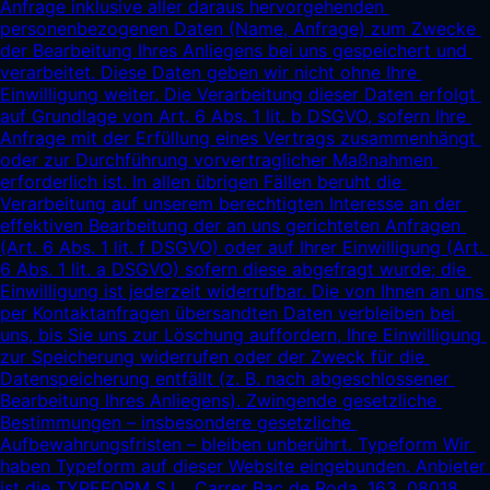
Anfrage inklusive aller daraus hervorgehenden 
personenbezogenen Daten (Name, Anfrage) zum Zwecke 
der Bearbeitung Ihres Anliegens bei uns gespeichert und 
verarbeitet. Diese Daten geben wir nicht ohne Ihre 
Einwilligung weiter. Die Verarbeitung dieser Daten erfolgt 
auf Grundlage von Art. 6 Abs. 1 lit. b DSGVO, sofern Ihre 
Anfrage mit der Erfüllung eines Vertrags zusammenhängt 
oder zur Durchführung vorvertraglicher Maßnahmen 
erforderlich ist. In allen übrigen Fällen beruht die 
Verarbeitung auf unserem berechtigten Interesse an der 
effektiven Bearbeitung der an uns gerichteten Anfragen 
(Art. 6 Abs. 1 lit. f DSGVO) oder auf Ihrer Einwilligung (Art. 
6 Abs. 1 lit. a DSGVO) sofern diese abgefragt wurde; die 
Einwilligung ist jederzeit widerrufbar. Die von Ihnen an uns 
per Kontaktanfragen übersandten Daten verbleiben bei 
uns, bis Sie uns zur Löschung auffordern, Ihre Einwilligung 
zur Speicherung widerrufen oder der Zweck für die 
Datenspeicherung entfällt (z. B. nach abgeschlossener 
Bearbeitung Ihres Anliegens). Zwingende gesetzliche 
Bestimmungen – insbesondere gesetzliche 
Aufbewahrungsfristen – bleiben unberührt. Typeform Wir 
haben Typeform auf dieser Website eingebunden. Anbieter 
ist die TYPEFORM S.L., Carrer Bac de Roda, 163, 08018 