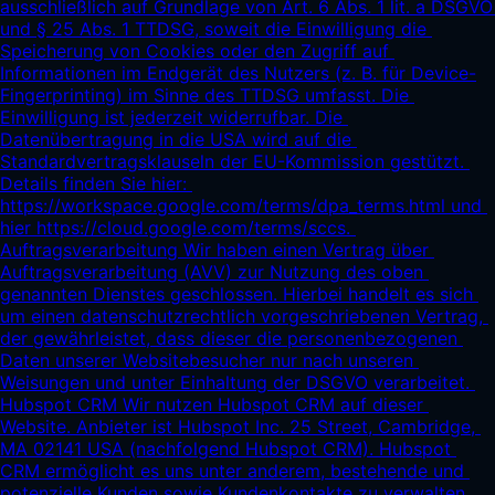
ausschließlich auf Grundlage von Art. 6 Abs. 1 lit. a DSGVO 
und § 25 Abs. 1 TTDSG, soweit die Einwilligung die 
Speicherung von Cookies oder den Zugriff auf 
Informationen im Endgerät des Nutzers (z. B. für Device-
Fingerprinting) im Sinne des TTDSG umfasst. Die 
Einwilligung ist jederzeit widerrufbar. Die 
Datenübertragung in die USA wird auf die 
Standardvertragsklauseln der EU-Kommission gestützt. 
Details finden Sie hier: 
https://workspace.google.com/terms/dpa_terms.html
 und 
hier 
https://cloud.google.com/terms/sccs.
Auftragsverarbeitung Wir haben einen Vertrag über 
Auftragsverarbeitung (AVV) zur Nutzung des oben 
genannten Dienstes geschlossen. Hierbei handelt es sich 
um einen datenschutzrechtlich vorgeschriebenen Vertrag, 
der gewährleistet, dass dieser die personenbezogenen 
Daten unserer Websitebesucher nur nach unseren 
Weisungen und unter Einhaltung der DSGVO verarbeitet. 
Hubspot CRM Wir nutzen Hubspot CRM auf dieser 
Website. Anbieter ist Hubspot Inc. 25 Street, Cambridge, 
MA 02141 USA (nachfolgend Hubspot CRM). Hubspot 
CRM ermöglicht es uns unter anderem, bestehende und 
potenzielle Kunden sowie Kundenkontakte zu verwalten. 