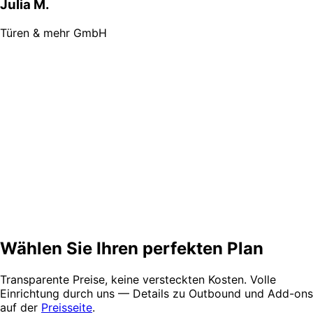
Julia M.
Türen & mehr GmbH
„
Kunden merken den professionellen Erstkonta
wenn wir gerade auf der Baustelle sind.
“
O
Oliver S.
Glas & Rahmen Süd
Wählen Sie Ihren
perfekten Plan
Transparente Preise, keine versteckten Kosten. Volle
Einrichtung durch uns — Details zu Outbound und Add-ons
auf der
Preisseite
.