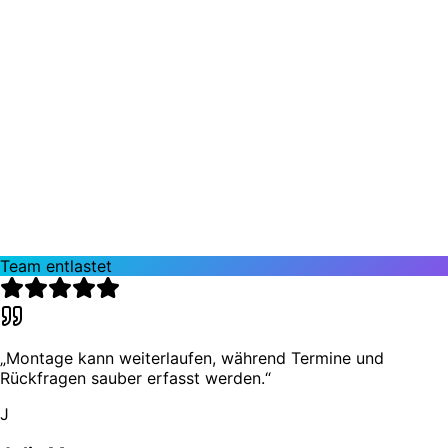
„
Seit Petra drauf ist, verpassen wir keine Aufm
mehr — Notfälle sind im Dashboard sofort sicht
T
Thomas K.
Fensterbau Rhein-Main
Team entlastet
„
Montage kann weiterlaufen, während Termine und
Rückfragen sauber erfasst werden.
“
J