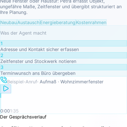
Neue Fenster oder Haustür: Petra erfasst Objekt,
ungefähre Maße, Zeitfenster und übergibt strukturiert an
Ihre Planung.
Neubau
Austausch
Energieberatung
Kostenrahmen
Was der Agent macht
1
Adresse und Kontakt sicher erfassen
2
Zeitfenster und Stockwerk notieren
3
Terminwunsch ans Büro übergeben
Beispiel-Anruf
·
Aufmaß · Wohnzimmerfenster
0:00
1:35
Der Gesprächsverlauf